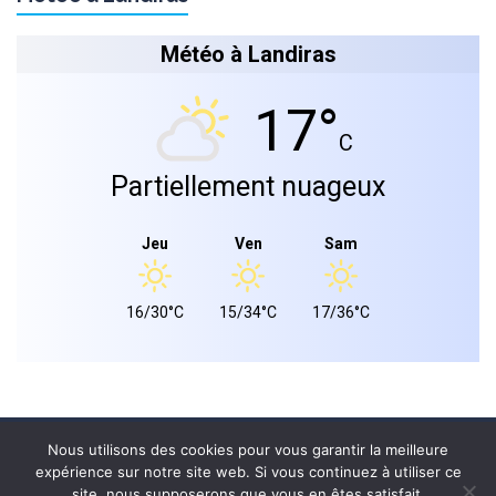
Météo à Landiras
17°
C
Partiellement nuageux
Jeu
Ven
Sam
16/30°C
15/34°C
17/36°C
Mairie de landiras 2026 © - Tous droits réservés.
Nous utilisons des cookies pour vous garantir la meilleure
expérience sur notre site web. Si vous continuez à utiliser ce
PLAN DU SITE
site, nous supposerons que vous en êtes satisfait.
MENTIONS LÉGALES