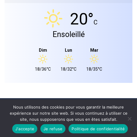
20°
C
Ensoleillé
Dim
Lun
Mar
18/36°C
18/32°C
18/35°C
Mairie de landiras 2026 © - Tous droits réservés.
Nous utilisons des cookies pour vous garantir la meilleure
expérience sur notre site web. Si vous continuez à utiliser ce
PLAN DU SITE
site, nous supposerons que vous en êtes satisfait.
MENTIONS LÉGALES
CONFIDENTIALITÉ
J'accepte
Je refuse
Politique de confidentialité
Site réalisé par
WPCRÉATIONS