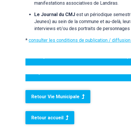
manifestations associatives de Landiras.
Le Journal du CMJ
est un périodique semestri
Jeunes) au sein de la commune et au-delà, leur
interviews et/ou des portraits de personnages
*
consulter les conditions de publication / diffusion
Comptes rendus des conseils munici
Retrouvez les procès verbaux des conseils
Le journal du CMJ
municipaux
Découvrez les actions, les actualités
développées par le CMJ de Landiras
Retour Vie Municipale
Retour accueil