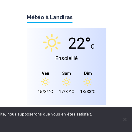
Météo à Landiras
22°
C
Ensoleillé
Ven
Sam
Dim
15/34°C
17/37°C
18/33°C
 site, nous supposerons que vous en êtes satisfait.
S LÉGALES
CONFIDENTIALITÉ
Site réalisé par
WPCRÉATIONS