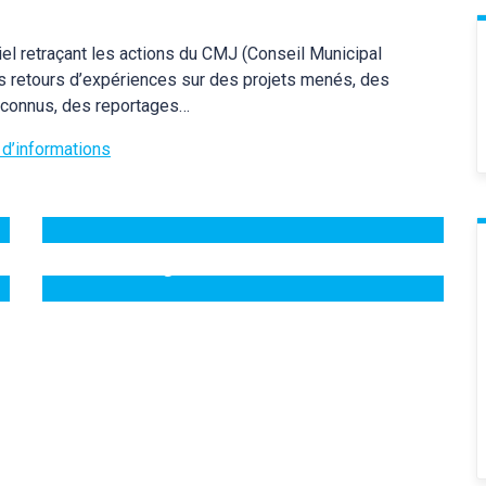
el retraçant les actions du CMJ (Conseil Municipal
s retours d’expériences sur des projets menés, des
 connus, des reportages…
 d’informations
paux
Le lien
Le lien, magazine municipal
La carte agenda
La carte trimestrielle Landiranaise concentre
tous les événements et les rendez-vous
associatifs de la commune !