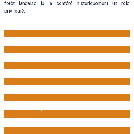
forêt landaise lui a conféré historiquement un rôle
privilégié.
La Chapelle de Brax
Un passé tumultueux
L’ église Saint Martin de Landiras
Les forêts
Landiras : un village forestier !
Les vignobles
Pays de viticulture
Les lavoirs
Les lavoirs de Landiras
Les fours à pain
Les fours à pain de Landiras
Concours des maisons fleuries