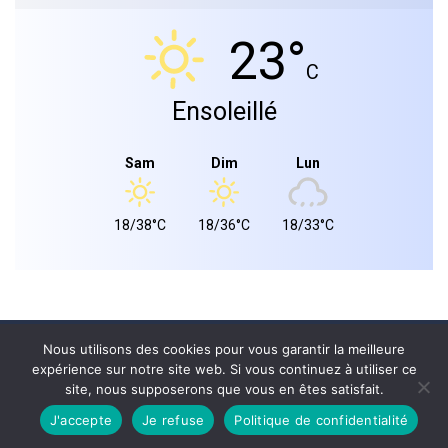
23°
C
Ensoleillé
Sam
Dim
Lun
18/38°C
18/36°C
18/33°C
Mairie de landiras 2026 © - Tous droits réservés.
Nous utilisons des cookies pour vous garantir la meilleure
expérience sur notre site web. Si vous continuez à utiliser ce
PLAN DU SITE
site, nous supposerons que vous en êtes satisfait.
MENTIONS LÉGALES
CONFIDENTIALITÉ
J'accepte
Je refuse
Politique de confidentialité
Site réalisé par
WPCRÉATIONS