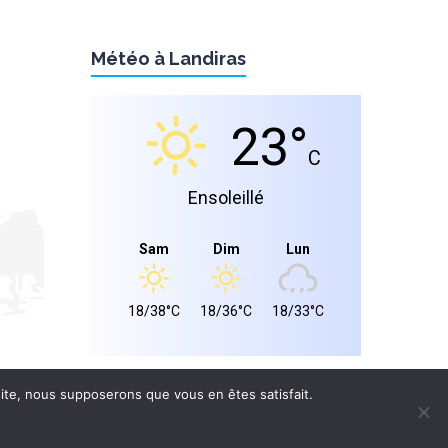
Météo à Landiras
23°
C
Ensoleillé
Sam
Dim
Lun
18/38°C
18/36°C
18/33°C
 site, nous supposerons que vous en êtes satisfait.
S LÉGALES
CONFIDENTIALITÉ
Site réalisé par
WPCRÉATIONS