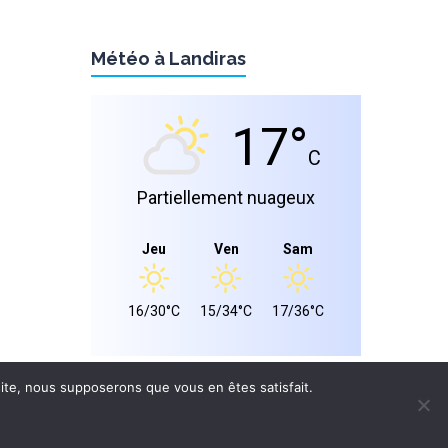
Météo à Landiras
17°
C
Partiellement nuageux
Jeu
Ven
Sam
16/30°C
15/34°C
17/36°C
 site, nous supposerons que vous en êtes satisfait.
S LÉGALES
CONFIDENTIALITÉ
Site réalisé par
WPCRÉATIONS