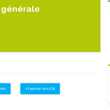
 générale
enda
+ Exporter vers iCal