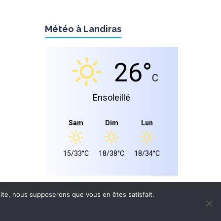
Météo à Landiras
26°
C
Ensoleillé
Sam
Dim
Lun
15/33°C
18/38°C
18/34°C
 site, nous supposerons que vous en êtes satisfait.
S LÉGALES
CONFIDENTIALITÉ
Site réalisé par
WPCRÉATIONS