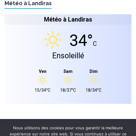
Météo à Landiras
Météo à Landiras
34°
C
Ensoleillé
Ven
Sam
Dim
15/34°C
18/37°C
18/34°C
Mairie de landiras 2026 © - Tous droits réservés.
Nous utilisons des cookies pour vous garantir la meilleure
expérience sur notre site web. Si vous continuez à utiliser ce
PLAN DU SITE