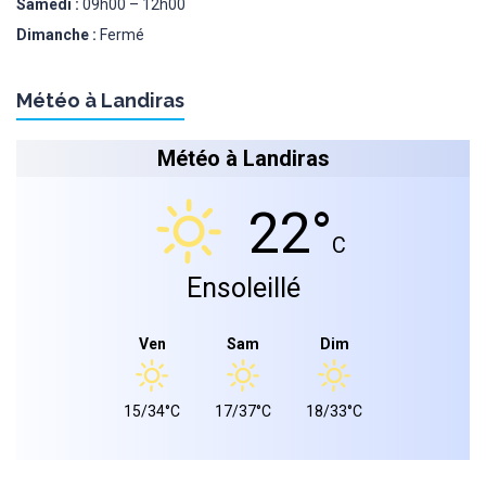
Samedi :
09h00 – 12h00
Dimanche :
Fermé
Météo à Landiras
Météo à Landiras
22°
C
Ensoleillé
Ven
Sam
Dim
15/34°C
17/37°C
18/33°C