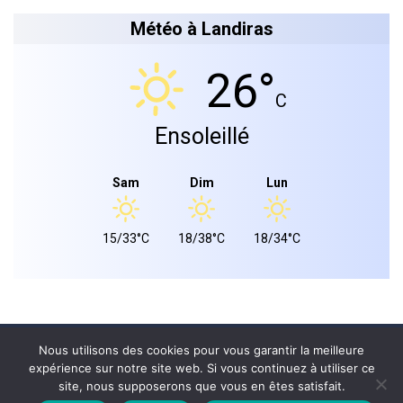
Météo à Landiras
26°
C
Ensoleillé
Sam
Dim
Lun
15/33°C
18/38°C
18/34°C
Mairie de landiras 2026 © - Tous droits réservés.
Nous utilisons des cookies pour vous garantir la meilleure
expérience sur notre site web. Si vous continuez à utiliser ce
PLAN DU SITE
site, nous supposerons que vous en êtes satisfait.
MENTIONS LÉGALES