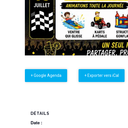
+ Google Agenda
+ Exporter vers iCal
DÉTAILS
Date :