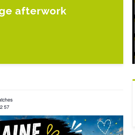
uge afterwork
atches
42 57