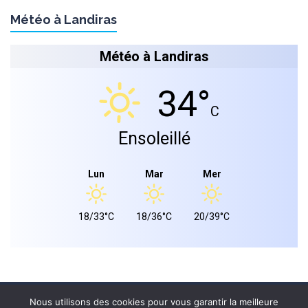
Météo à Landiras
Météo à Landiras
34°
C
Ensoleillé
Lun
Mar
Mer
18/33°C
18/36°C
20/39°C
Mairie de landiras 2026 © - Tous droits réservés.
Nous utilisons des cookies pour vous garantir la meilleure