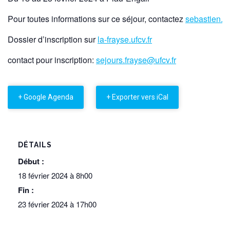
Pour toutes informations sur ce séjour, contactez
sebastien.b
Dossier d’inscription sur
la-frayse.ufcv.fr
contact pour inscription:
sejours.frayse@ufcv.fr
+ Google Agenda
+ Exporter vers iCal
DÉTAILS
Début :
18 février 2024 à 8h00
Fin :
23 février 2024 à 17h00