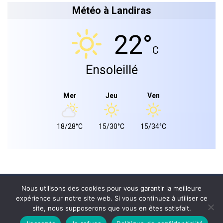
Météo à Landiras
22°
C
Ensoleillé
Mer
Jeu
Ven
18/28°C
15/30°C
15/34°C
Mairie de landiras 2026 © - Tous droits réservés.
Nous utilisons des cookies pour vous garantir la meilleure
expérience sur notre site web. Si vous continuez à utiliser ce
PLAN DU SITE
site, nous supposerons que vous en êtes satisfait.
MENTIONS LÉGALES
CONFIDENTIALITÉ