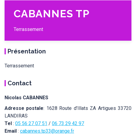
CABANNES TP
Terrassement
Présentation
Terrassement
Contact
Nicolas CABANNES
Adresse postale
: 1628 Route d’Illats ZA Artigues 33720
LANDIRAS
Tel
:
05 56 27 07 51
/
06 73 29 42 97
Email
:
cabannes.tp33@orange.fr