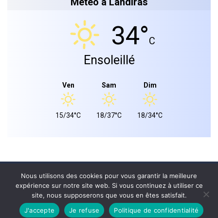
Météo à Landiras
34°
C
Ensoleillé
Ven
Sam
Dim
15/34°C
18/37°C
18/34°C
Mairie de landiras 2026 © - Tous droits réservés.
Nous utilisons des cookies pour vous garantir la meilleure
expérience sur notre site web. Si vous continuez à utiliser ce
PLAN DU SITE
site, nous supposerons que vous en êtes satisfait.
MENTIONS LÉGALES
CONFIDENTIALITÉ
J'accepte
Je refuse
Politique de confidentialité
Site réalisé par
WPCRÉATIONS