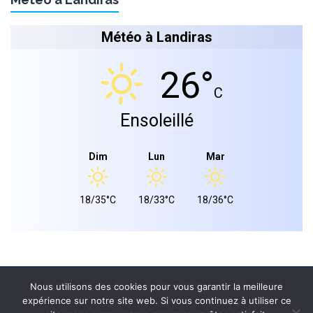
Météo à Landiras
26°
C
Ensoleillé
Dim
Lun
Mar
18/35°C
18/33°C
18/36°C
Mairie de landiras 2026 © - Tous droits réservés.
Nous utilisons des cookies pour vous garantir la meilleure
expérience sur notre site web. Si vous continuez à utiliser ce
PLAN DU SITE