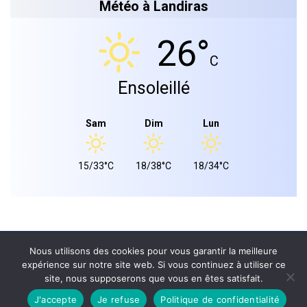
Météo à Landiras
26°
C
Ensoleillé
Sam
Dim
Lun
15/33°C
18/38°C
18/34°C
Mairie de landiras 2026 © - Tous droits réservés.
Nous utilisons des cookies pour vous garantir la meilleure
expérience sur notre site web. Si vous continuez à utiliser ce
PLAN DU SITE
site, nous supposerons que vous en êtes satisfait.
MENTIONS LÉGALES
CONFIDENTIALITÉ
J'accepte
Je refuse
Politique de confidentialité